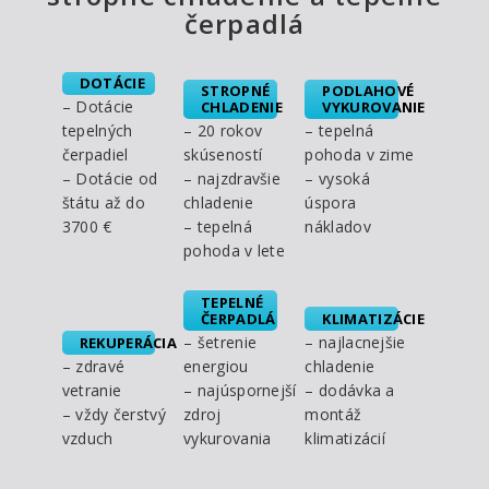
čerpadlá
DOTÁCIE
STROPNÉ
PODLAHOVÉ
– Dotácie
CHLADENIE
VYKUROVANIE
tepelných
– 20 rokov
– tepelná
čerpadiel
skúseností
pohoda v zime
– Dotácie od
– najzdravšie
– vysoká
štátu až do
chladenie
úspora
3700 €
– tepelná
nákladov
pohoda v lete
TEPELNÉ
ČERPADLÁ
KLIMATIZÁCIE
– šetrenie
– najlacnejšie
REKUPERÁCIA
– zdravé
energiou
chladenie
vetranie
– najúspornejší
– dodávka a
– vždy čerstvý
zdroj
montáž
vzduch
vykurovania
klimatizácií