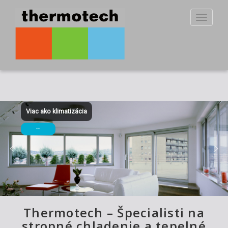
Toggle
navigat
Stropné chladenie
Viac ako klimatizácia
VIAC
Thermotech – Špecialisti na
stropné chladenie a tepelné