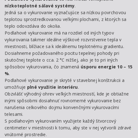
nízkoteplotné sálavé systémy
.
Jedná sa o vykurovanie vyznačujúce sa nízkou povrchovou
teplotou sprostredkovanou veľkými plochami, z ktorých sa
teplo odovzdáva do okolia.
Podlahové vykurovanie má na rozdiel od iných typov
vykurovania takmer ideálne výškové rozvrstvenie tepla v
miestnosti, blížiace sa k ideálnemu teplotnému gradientu.
Dosiahneme požadovaného pocitu tepelnej pohody pri
skutočnej teplote o cca. 2 °C nižšej, ako je to pri iných
spôsobov vykurovania, čo znamená
úsporu energie 10 – 15
%
.
Podlahové vykurovanie je skryté v stavebnej konštrukcii a
umožňuje
plné využitie interiéru
.
Obzvlášť výhodný ohrev veľkých miestností, kde je obtiažne
inými spôsobmi dosiahnuť rovnomerné vykurovanie bez
narušenia celkového dojmu konvenčnými vykurovacími
telesami.
S podlahovým vykurovaním využijete každý štvorcový
centimeter v miestnosti k tomu, aby ste v nej vytvorili zdravé
vnútorné prostredie.